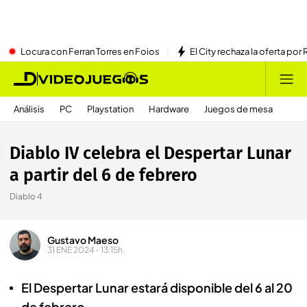
Locura con Ferran Torres en Foios
El City rechaza la oferta por 
Análisis
PC
Playstation
Hardware
Juegos de mesa
Diablo IV celebra el Despertar Lunar
a partir del 6 de febrero
Diablo 4
Gustavo Maeso
31 ENE 2024 - 13:15h.
El Despertar Lunar estará disponible del 6 al 20
de febrero