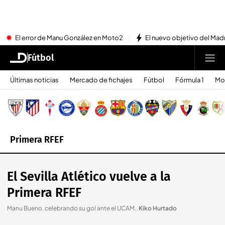
El error de Manu González en Moto2
El nuevo objetivo del Mad
Fútbol
Últimas noticias
Mercado de fichajes
Fútbol
Fórmula 1
Mo
Primera RFEF
El Sevilla Atlético vuelve a la
Primera RFEF
Manu Bueno, celebrando su gol ante el UCAM.
.
Kiko Hurtado