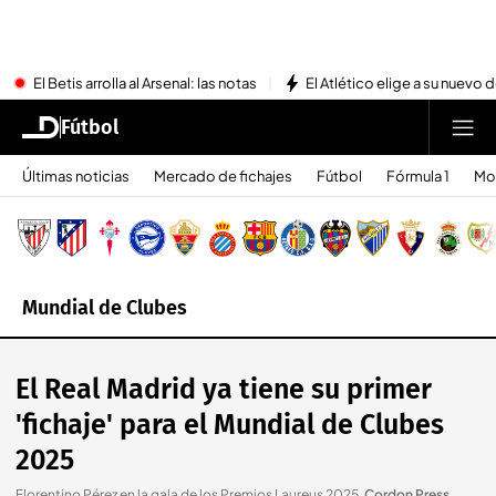
El Betis arrolla al Arsenal: las notas
El Atlético elige a su nuevo 
Fútbol
Últimas noticias
Mercado de fichajes
Fútbol
Fórmula 1
Mo
Mundial de Clubes
El Real Madrid ya tiene su primer
'fichaje' para el Mundial de Clubes
2025
Florentino Pérez en la gala de los Premios Laureus 2025
.
Cordon Press