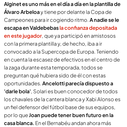
Alginet es uno más en el día a día en la plantilla de
Álvaro Arbeloa
y tiene por delante la Copa de
Campeones para ir cogiendo ritmo.
A nadie se le
escapa en Valdebebas
la confianza depositada
en este jugador
, que ya participó en amistosos
con la primera plantilla y, de hecho, iba a ir
convocado a la Supercopa de Europa. Teniendo
en cuenta la escasez de efectivos en el centro de
la zaga durante esta temporada, todos se
preguntan qué hubiera sido de él con estas
oportunidades.
Ancelotti parecía dispuesto a
'darle bola'
, Solari es buen conocedor de todos
los chavales de la cantera blanca y Xabi Alonso es
un fiel defensor del fútbol base de sus equipos,
por lo que
Joan puede tener buen futuro en la
casa blanca.
En el Bernabéu andan ahora más