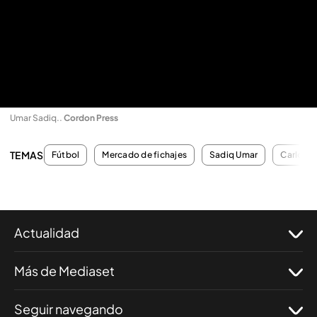
Umar Sadiq.
.
Cordon Press
TEMAS
Fútbol
Mercado de fichajes
Sadiq Umar
Carlos C
Actualidad
Más de Mediaset
Seguir navegando