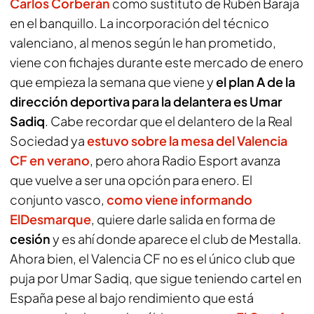
Carlos Corberán
como sustituto de Rubén Baraja
en el banquillo. La incorporación del técnico
valenciano, al menos según le han prometido,
viene con fichajes durante este mercado de enero
que empieza la semana que viene y
el plan A de la
dirección deportiva para la delantera es
Umar
Sadiq
. Cabe recordar que el delantero de la Real
Sociedad ya
estuvo sobre la mesa del Valencia
CF en verano
, pero ahora
Radio Esport
avanza
que vuelve a ser una opción para enero. El
conjunto vasco,
como viene informando
ElDesmarque
, quiere darle salida en forma de
cesión
y es ahí donde aparece el club de Mestalla.
Ahora bien, el Valencia CF no es el único club que
puja por Umar Sadiq, que sigue teniendo cartel en
España pese al bajo rendimiento que está