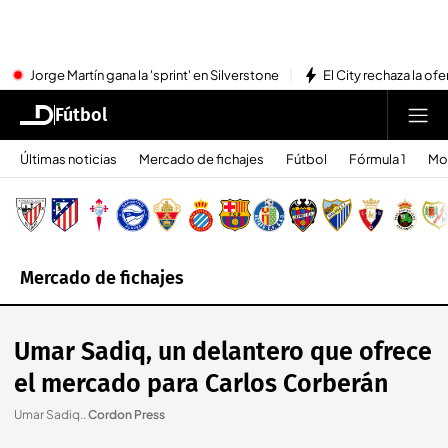
Jorge Martín gana la 'sprint' en Silverstone
El City rechaza la ofe
Fútbol
Últimas noticias
Mercado de fichajes
Fútbol
Fórmula 1
Mo
Mercado de fichajes
Umar Sadiq, un delantero que ofrece
el mercado para Carlos Corberán
Umar Sadiq.
.
Cordon Press