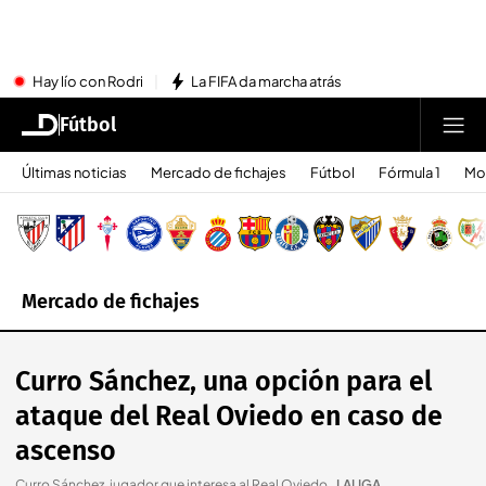
Hay lío con Rodri
La FIFA da marcha atrás
Fútbol
Últimas noticias
Mercado de fichajes
Fútbol
Fórmula 1
Mo
Mercado de fichajes
Curro Sánchez, una opción para el
ataque del Real Oviedo en caso de
ascenso
Curro Sánchez, jugador que interesa al Real Oviedo.
.
LALIGA