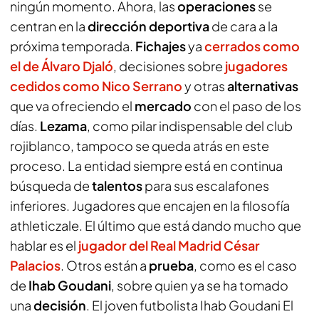
ningún momento. Ahora, las
operaciones
se
centran en la
dirección deportiva
de cara a la
próxima temporada.
Fichajes
ya
cerrados como
el de Álvaro Djaló
, decisiones sobre
jugadores
cedidos como Nico Serrano
y otras
alternativas
que va ofreciendo el
mercado
con el paso de los
días.
Lezama
, como pilar indispensable del club
rojiblanco, tampoco se queda atrás en este
proceso. La entidad siempre está en continua
búsqueda de
talentos
para sus escalafones
inferiores. Jugadores que encajen en la filosofía
athleticzale. El último que está dando mucho que
hablar es el
jugador del Real Madrid César
Palacios
. Otros están a
prueba
, como es el caso
de
Ihab Goudani
, sobre quien ya se ha tomado
una
decisión
. El joven futbolista Ihab Goudani El