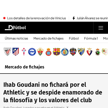
Los detalles de la renovación de Vinicius
Julián Álvarez se reu
Fútbol
Últimas noticias
Mercado de fichajes
Fútbol
Fórmula 1
Mo
Mercado de fichajes
Ihab Goudani no fichará por el
Athletic y se despide enamorado de
la filosofía y los valores del club
Ihab Goudani, jugador a prueba en el Athletic.
.
X