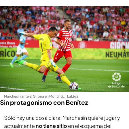
Marchesín ante el Girona en Montilivi..
.
LaLiga
Sin protagonismo con Benítez
Sólo hay una cosa clara: Marchesín quiere jugar y
actualmente
no tiene sitio
en el esquema del