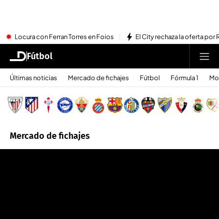
Locura con Ferran Torres en Foios
El City rechaza la oferta por 
Fútbol
Últimas noticias
Mercado de fichajes
Fútbol
Fórmula 1
Mo
Mercado de fichajes