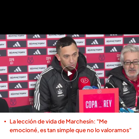
Marchesín se emociona al hablar de su vuelta a la portería del Celta
Gremio tantea el fichaje de un
Marchesín cada vez más deseado
Pablo Sánchez
04 ENE 2024 - 12:37h.
Marchesín desconoce su futuro en el Celta:
"Nadie nos ha comunicado nada"
La lección de vida de Marchesín: "Me
emocioné, es tan simple que no lo valoramos"