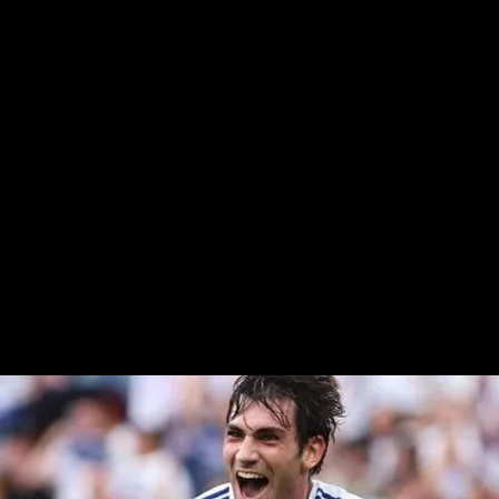
Azón y Francé
l escaparate y el Espanyol se