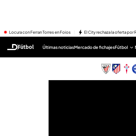
Locura con Ferran Torres en Foios
El City rechaza la oferta por 
Fútbol
Últimas noticias
Mercado de fichajes
Fútbol