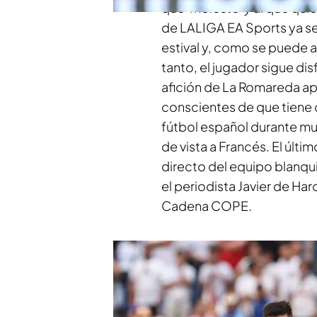
que 'moleste' y al que qui
de LALIGA EA Sports ya se 
estival y, como se puede ap
tanto, el jugador sigue dis
afición de La Romareda apr
conscientes de que tiene c
fútbol español durante mu
de vista a Francés. El últim
directo del equipo blanqu
el periodista Javier de Ha
Cadena COPE
.