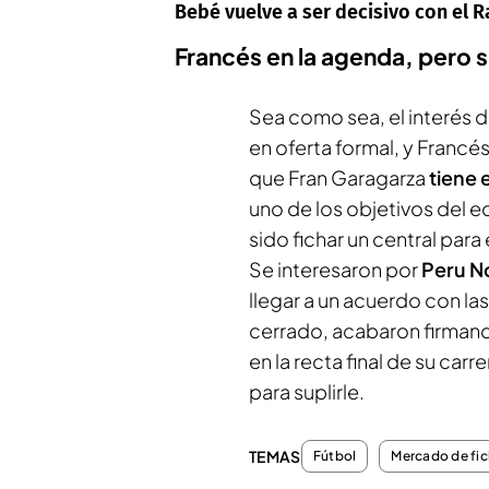
Bebé vuelve a ser decisivo con el R
Francés en la agenda, pero s
Sea como sea, el interés 
en oferta formal, y Francé
que Fran Garagarza
tiene 
uno de los objetivos del e
sido fichar un central para 
Se interesaron por
Peru N
llegar a un acuerdo con la
cerrado, acabaron firman
en la recta final de su car
para suplirle.
TEMAS
Fútbol
Mercado de fic