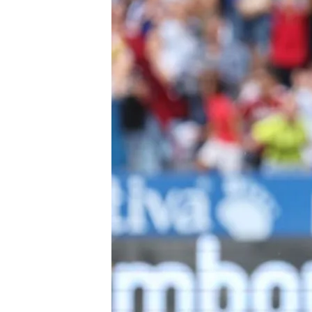
José Manuel Simón
24 OCT 2023 - 09:30h.
El Real Zaragoza no ve 
El Espanyol ya habría m
Compartir
Zaragoza
Aunque esté s
Escribá
, la situación de A
una auténtica incógnita. E
activos
más importantes y
de internacional sub 21, q