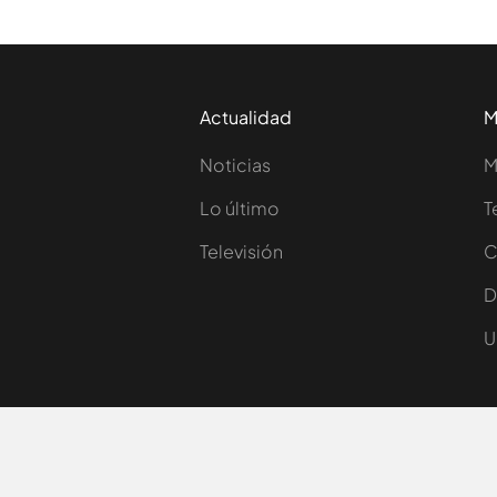
Actualidad
M
Noticias
M
Lo último
T
Televisión
C
D
U