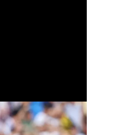
s vuelven a los entrenamientos con el Real Zaragoza
 interesa por su