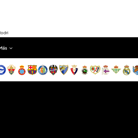
Rodri
Más