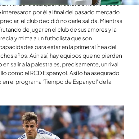
eran vender a cualquier precio. De hecho, clubs
interesaron por él al final del pasado mercado
reciar, el club decidió no darle salida. Mientras
frutando de jugar en el club de sus amores y la
ecia y mima a un futbolista que son
apacidades para estar en la primera línea del
chos años. Aún así, hay equipos que no pierden
o en salir a la palestra es, precisamente, un rival
illo como el RCD Espanyol. Así lo ha asegurado
ro en el programa 'Tiempo de Espanyol' de la