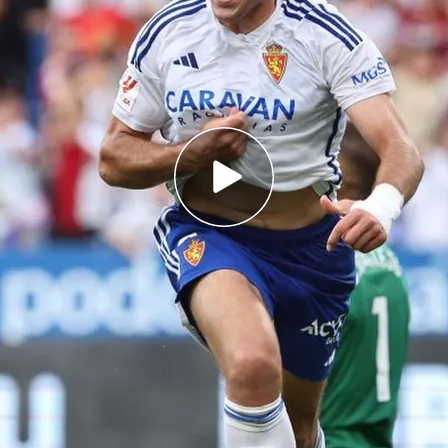
con malos ojos una posible venta de Francés
ostrado interés
iendo uno de los indiscutibles para
Fran
lejandro Francés en el Real Zaragoza sigue siendo
l club es consciente de que es
uno de sus
 con los que puede hacer caja por su condición
ue refrenda su proyección. Pero no es un jugador