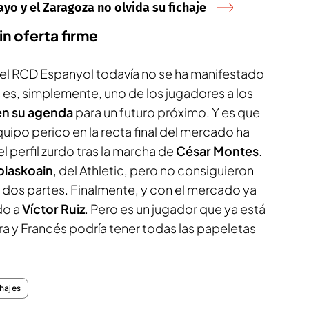
ayo y el Zaragoza no olvida su fichaje
in oferta firme
del RCD Espanyol todavía no se ha manifestado
s es, simplemente, uno de los jugadores a los
en su agenda
para un futuro próximo. Y es que
quipo perico en la recta final del mercado ha
el perfil zurdo tras la marcha de
César Montes
.
olaskoain
, del Athletic, pero no consiguieron
s dos partes. Finalmente, y con el mercado ya
do a
Víctor Ruiz
. Pero es un jugador que ya está
rera y Francés podría tener todas las papeletas
hajes