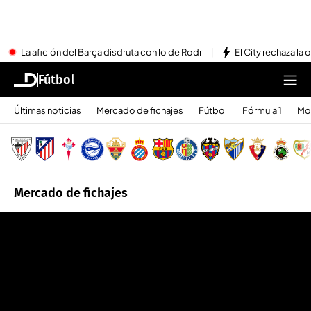
La afición del Barça disdruta con lo de Rodri
El City rechaza la 
Fútbol
Últimas noticias
Mercado de fichajes
Fútbol
Fórmula 1
Mo
Mercado de fichajes