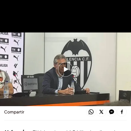
Corona habla de Yunus y Mamardashvili
Acuerdo total con el Milan por Yunus
Musah que viaja ya hacia Italia para
la revisión
David Torres
01 AGO 2023 - 10:25h.
Compartir