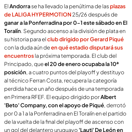
El
Andorra
se ha llevado la penúltima de las
plazas
de LALIGA HYPERMOTION
25/26 después de
ganar a la Ponferradina por 0-1 este sábado en El
Toralín
. Segundo ascenso a la división de plata en
su historia para el
club dirigido por Gerard Piqué
con la duda aún de
en qué estadio disputará sus
encuentros
la próxima temporada. El club del
Principado, que
el 20 de enero ocupaba la 10ª
posición
, a cuatro puntos del playoff y destituyo
al técnico Ferran Costa, recupera la categoría
perdida hace un año después de una temporada
en Primera RFEF. El equipo dirigido por
Albert
'Beto' Company, con el apoyo de Piqué
, derrotó
por 0 a 1 a la Ponferradina en El Toralín en el partido
de la vuelta de la final del playoff de ascenso con
un gol del delantero uruguayo
'Lauti' De León en