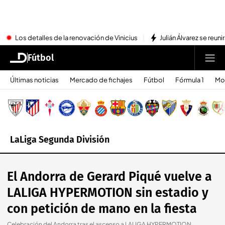
Los detalles de la renovación de Vinicius
Julián Álvarez se reu
Fútbol
Últimas noticias
Mercado de fichajes
Fútbol
Fórmula 1
Mo
LaLiga Segunda División
El Andorra de Gerard Piqué vuelve a
LALIGA HYPERMOTION sin estadio y
con petición de mano en la fiesta
Celebración del Andorra tras el ascenso a LALIGA HYPERMOTION.
.