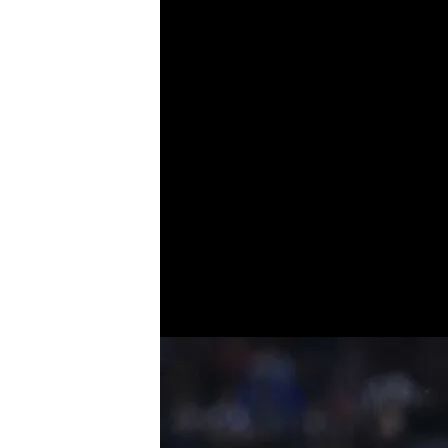
Leganés y Espanyol
LALIGA el curso qu