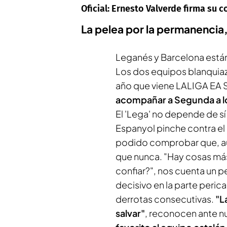
Oficial: Ernesto Valverde firma su c
La pelea por la permanencia, 
Leganés y Barcelona están
Los dos equipos blanquiazu
año que viene LALIGA EA 
acompañar a Segunda a los
El 'Lega' no depende de sí
Espanyol pinche contra el
podido comprobar que, aun
que nunca. "Hay cosas más 
confiar?", nos cuenta un p
decisivo en la parte peric
derrotas consecutivas.
"L
salvar"
, reconocen ante n