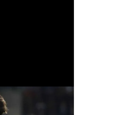
es para una sola plaza en LALIGA el curso que viene
 sola plaza en