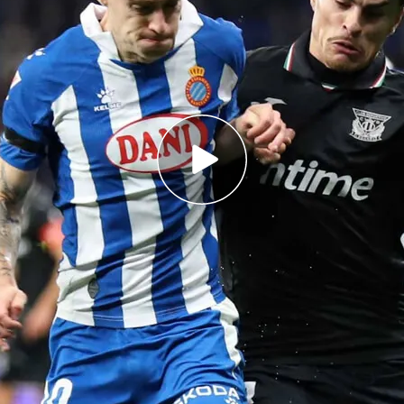
de de sí mismo para salvarse
or de Las Palmas para tener opciones
encia entre el Leganés y el Espanyol, en
de opciones para los pepineros
 EA Sports llega a su fin.
Todo está
l campeón, los cinco equipos que jugarán el