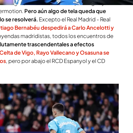
ns League, incluso uno de Europa League y dos
ermotion.
Pero aún algo de tela queda que
do se resolverá.
Excepto el Real Madrid - Real
ntiago Bernabéu despedirá a Carlo Ancelotti y
 leyendas madridistas, todos los encuentros de
lutamente trascendentales a efectos
Celta de Vigo, Rayo Vallecano y Osasuna se
eos
, pero por abajo el RCD Espanyol y el CD