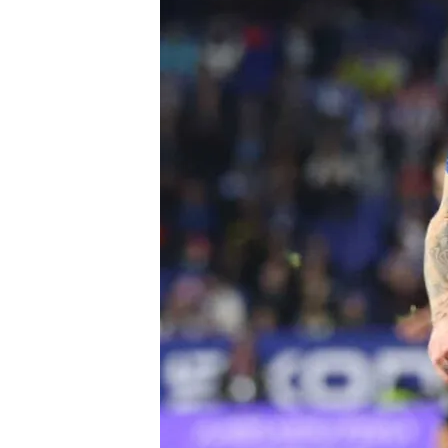
Miguel Casado
23 MAY 2025 - 15:42h.
El cuadro catalán depen
El 'Lega' espera un fav
La batalla por la perman
números, con un 14,2% 
Compartir
Este fin de semana, LALIGA
prácticamente decidido: e