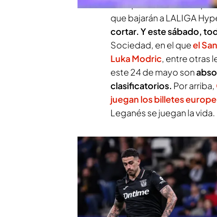
año que viene la Champio
que bajarán a LALIGA Hyp
cortar. Y este sábado, to
Sociedad, en el que
el Sa
Luka Modric
, entre otras
este 24 de mayo son
abso
clasificatorios.
Por arriba,
juegan los billetes europ
Leganés se juegan la vida.