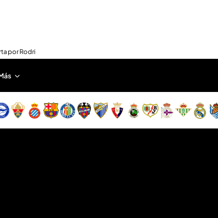
rta por Rodri
Más