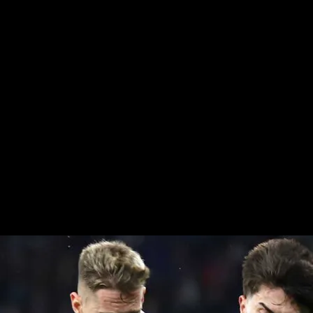
Leganés y Espanyol, dos contendient
, dos contendientes para una
e viene