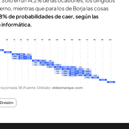
. Solo en un 14,2% de las ocasiones, los dirigidos
ierno, mientras que para los de Borja las cosas
8% de probabilidades de caer, según las
 informática.
 la jornada 38 (Fuente: Driblab)
.
eldesmarque.com
División