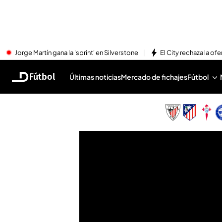
Jorge Martín gana la 'sprint' en Silverstone
El City rechaza la ofe
Fútbol
Últimas noticias
Mercado de fichajes
Fútbol