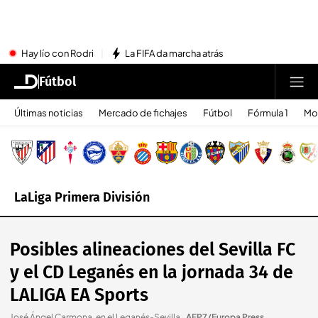
Hay lío con Rodri
La FIFA da marcha atrás
Fútbol
Últimas noticias
Mercado de fichajes
Fútbol
Fórmula 1
Mo
LaLiga Primera División
Posibles alineaciones del Sevilla FC
y el CD Leganés en la jornada 34 de
LALIGA EA Sports
José Ángel Carmona, en el Leganés-Sevilla.
.
AFP7/Europa Press