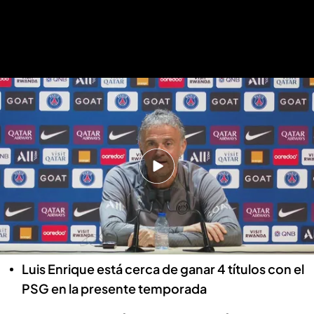
Luis Enrique y su 'casi record' en rueda de prensa
Luis Enrique y su 'casi record' en
rueda de prensa: "Iba a ser la
primera vez que no me preguntaban
por Mbappé"
Diego Páez de Roque
23 ABR 2024 - 16:02h.
Luis Enrique está cerca de ganar 4 títulos con el
PSG en la presente temporada