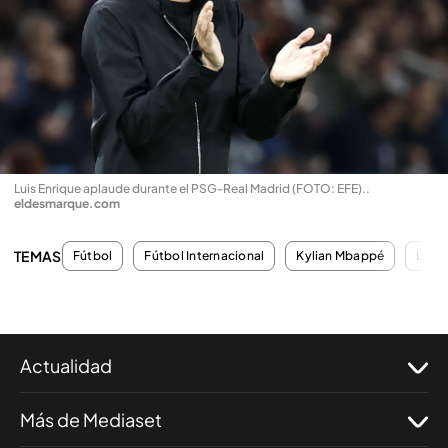
Luis Enrique aplaude durante el PSG-Real Madrid (FOTO: EFE).
.
eldesmarque.com
TEMAS
Fútbol
Fútbol Internacional
Kylian Mbappé
Luis 
Actualidad
Más de Mediaset