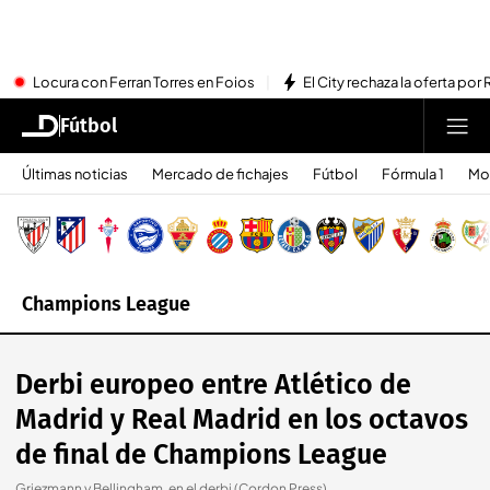
Locura con Ferran Torres en Foios
El City rechaza la oferta por 
Fútbol
Últimas noticias
Mercado de fichajes
Fútbol
Fórmula 1
Mo
Champions League
Derbi europeo entre Atlético de
Madrid y Real Madrid en los octavos
de final de Champions League
Griezmann y Bellingham, en el derbi (Cordon Press)