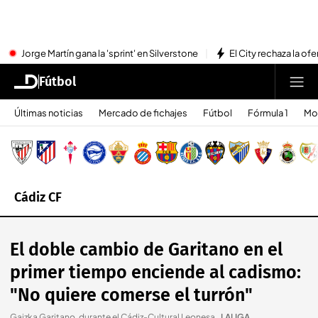
Jorge Martín gana la 'sprint' en Silverstone
El City rechaza la ofe
Fútbol
Últimas noticias
Mercado de fichajes
Fútbol
Fórmula 1
Mo
Cádiz CF
El doble cambio de Garitano en el
primer tiempo enciende al cadismo:
"No quiere comerse el turrón"
Gaizka Garitano, durante el Cádiz-Cultural Leonesa.
.
LALIGA