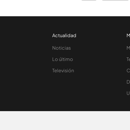
Actualidad
M
Noticias
M
Lo último
T
Televisión
C
D
U