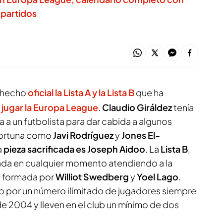
 partidos
a hecho
oficial la Lista A y la Lista B
que ha
a
jugar la Europa League
.
Claudio
Giráldez
tenía
ta a un futbolista para dar cabida a algunos
 Fortuna como
Javi
Rodríguez
y
Jones
El-
a
pieza sacrificada es Joseph Aidoo
. La
Lista B
,
ada en cualquier momento atendiendo a la
á formada por
Williot Swedberg
y
Yoel
Lago
.
lo por un número ilimitado de jugadores siempre
de 2004 y lleven en el club un mínimo de dos