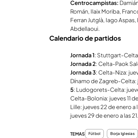
Centrocampistas:
Damián 
Román, Ilaix Moriba, Franc
Ferran Jutglà, Iago Aspas,
Abdellaoui.
Calendario de partidos
Jornada 1
: Stuttgart-Celta
Jornada 2
: Celta-Paok Sal
Jornada 3
: Celta-Niza: ju
Dínamo de Zagreb-Celta: j
5
: Ludogorets-Celta: juev
Celta-Bolonia: jueves 11 d
Lille: jueves 22 de enero a
jueves 29 de enero a las 2
TEMAS
Fútbol
Borja Iglesias