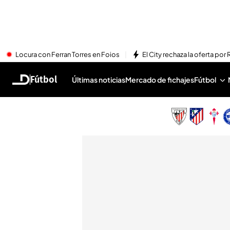
Locura con Ferran Torres en Foios
El City rechaza la oferta por 
Fútbol
Últimas noticias
Mercado de fichajes
Fútbol