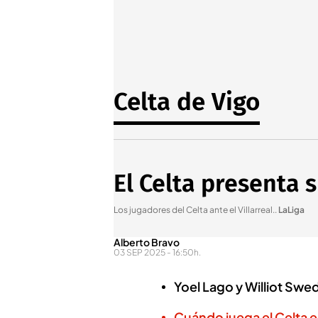
Celta de Vigo
El Celta presenta 
Los jugadores del Celta ante el Villarreal.
.
LaLiga
Alberto Bravo
03 SEP 2025 - 16:50h.
Yoel Lago y Williot Swed
Cuándo juega el Celta 