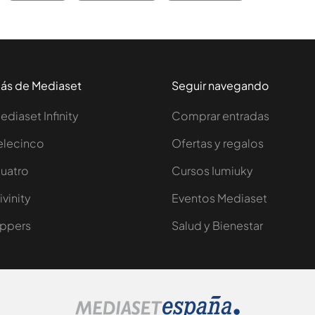
ás de Mediaset
Seguir navegando
ediaset Infinity
Comprar entradas
elecinco
Ofertas y regalos
uatro
Cursos Iumiuky
ivinity
Eventos Mediaset
ppers
Salud y Bienestar