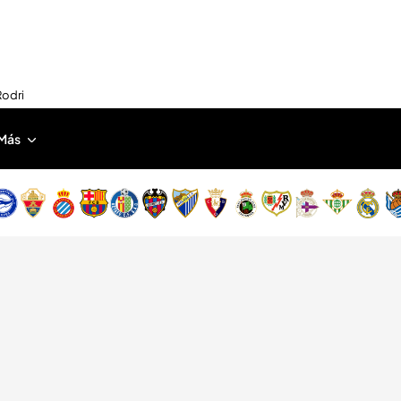
Rodri
Más