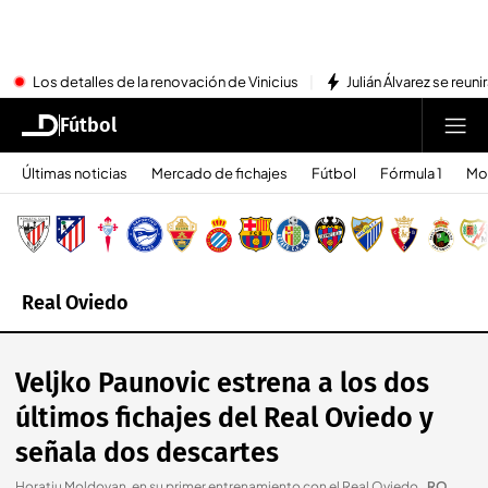
Los detalles de la renovación de Vinicius
Julián Álvarez se reu
Fútbol
Últimas noticias
Mercado de fichajes
Fútbol
Fórmula 1
Mo
Real Oviedo
Veljko Paunovic estrena a los dos
últimos fichajes del Real Oviedo y
señala dos descartes
Horatiu Moldovan, en su primer entrenamiento con el Real Oviedo.
.
RO