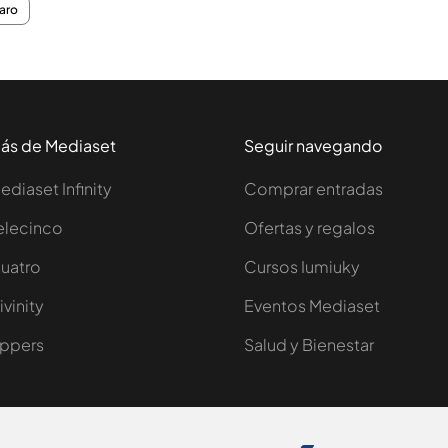
aro
ás de Mediaset
Seguir navegando
ediaset Infinity
Comprar entradas
elecinco
Ofertas y regalos
uatro
Cursos Iumiuky
ivinity
Eventos Mediaset
ppers
Salud y Bienestar