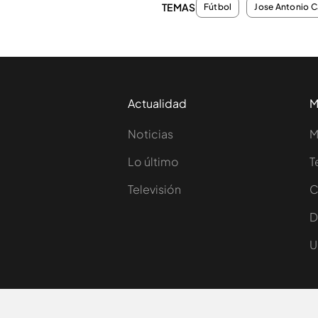
TEMAS
Fútbol
Jose Antonio C
Actualidad
M
Noticias
M
Lo último
T
Televisión
C
D
U