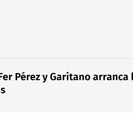
a Fer Pérez y Garitano arranc
os