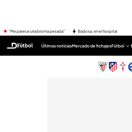
"Me parece una broma pesada"
Badosa, en el hospital
Fútbol
Últimas noticias
Mercado de fichajes
Fútbol