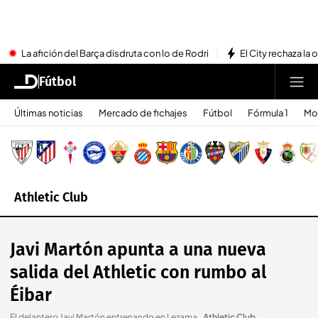
La afición del Barça disdruta con lo de Rodri
El City rechaza la 
Fútbol
Últimas noticias
Mercado de fichajes
Fútbol
Fórmula 1
Mo
Athletic Club
Javi Martón apunta a una nueva
salida del Athletic con rumbo al
Éibar
El delantero Javi Martón entrenando en Lezama.
.
Athletic Club