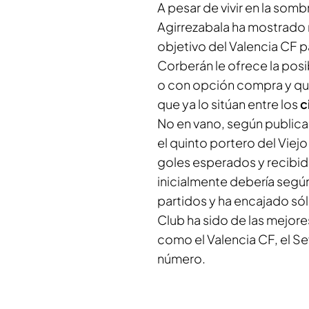
A pesar de vivir en la som
Agirrezabala ha mostrado 
objetivo del Valencia CF 
Corberán le ofrece la posib
o con opción compra y qui
que ya lo sitúan entre los
c
No en vano, según publica 
el quinto portero del Viej
goles esperados y recibid
inicialmente debería según
partidos y ha encajado sól
Club ha sido de las mejore
como el Valencia CF, el Sev
número.