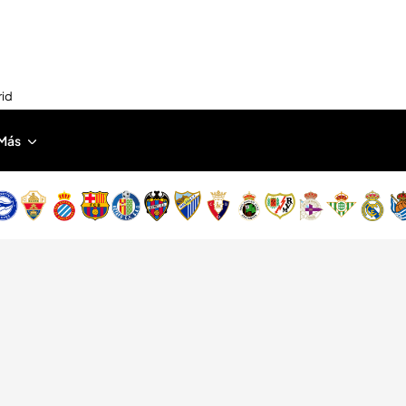
rid
Más