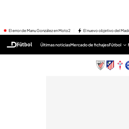
El error de Manu González en Moto2
El nuevo objetivo del Mad
Fútbol
Últimas noticias
Mercado de fichajes
Fútbol