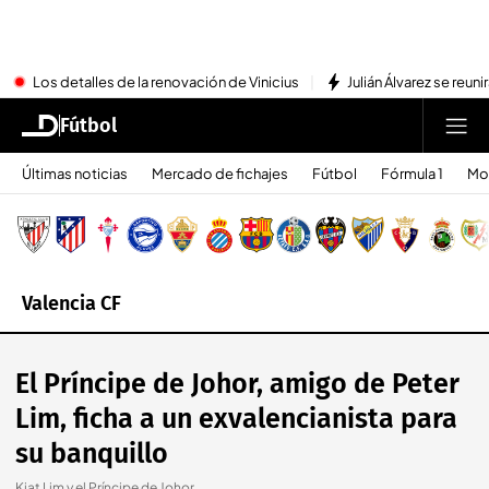
Los detalles de la renovación de Vinicius
Julián Álvarez se reu
Fútbol
Últimas noticias
Mercado de fichajes
Fútbol
Fórmula 1
Mo
Valencia CF
El Príncipe de Johor, amigo de Peter
Lim, ficha a un exvalencianista para
su banquillo
Kiat Lim y el Príncipe de Johor