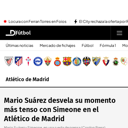
Locura con Ferran Torres en Foios
El City rechaza la oferta por 
Fútbol
Últimas noticias
Mercado de fichajes
Fútbol
Fórmula 1
Mo
Atlético de Madrid
Mario Suárez desvela su momento
más tenso con Simeone en el
Atlético de Madrid
Mario Suárez y Simeone, en una rueda de prensa (Cordon Press)