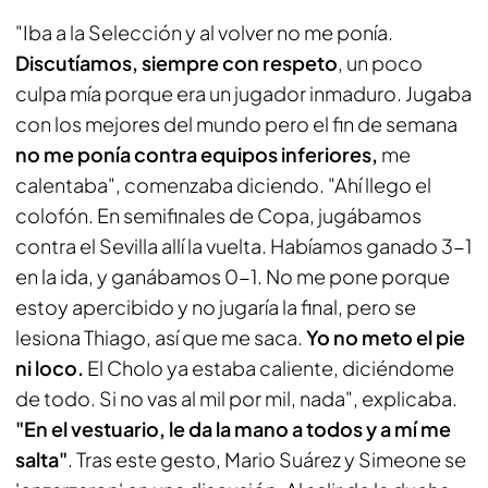
"Iba a la Selección y al volver no me ponía.
Discutíamos, siempre con respeto
, un poco
culpa mía porque era un jugador inmaduro. Jugaba
con los mejores del mundo pero el fin de semana
no me ponía contra equipos inferiores,
me
calentaba", comenzaba diciendo. "Ahí llego el
colofón. En semifinales de Copa, jugábamos
contra el Sevilla allí la vuelta. Habíamos ganado 3-1
en la ida, y ganábamos 0-1. No me pone porque
estoy apercibido y no jugaría la final, pero se
lesiona Thiago, así que me saca.
Yo no meto el pie
ni loco.
El Cholo ya estaba caliente, diciéndome
de todo. Si no vas al mil por mil, nada", explicaba.
"En el vestuario, le da la mano a todos y a mí me
salta"
. Tras este gesto, Mario Suárez y Simeone se