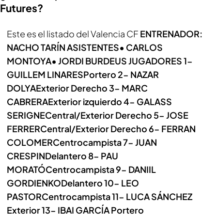
Futures?
Este es el listado del Valencia CF
ENTRENADOR:
NACHO TARÍN
ASISTENTES
•⁠ ⁠CARLOS
MONTOYA
•⁠ ⁠JORDI BURDEUS
JUGADORES
1-
GUILLEM LINARES
Portero
2- NAZAR
DOLYA
Exterior Derecho
3- MARC
CABRERA
Exterior izquierdo
4- GALASS
SERIGNE
Central/Exterior Derecho
5- JOSE
FERRER
Central/Exterior Derecho
6- FERRAN
COLOMER
Centrocampista
7- JUAN
CRESPIN
Delantero
8- PAU
MORATÓ
Centrocampista
9- DANIIL
GORDIENKO
Delantero
10- LEO
PASTOR
Centrocampista
11- LUCA SÁNCHEZ
Exterior
13- IBAI GARCÍA
Portero