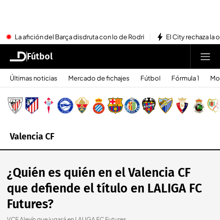
La afición del Barça disdruta con lo de Rodri
El City rechaza la 
Fútbol
Últimas noticias
Mercado de fichajes
Fútbol
Fórmula 1
Mo
Valencia CF
¿Quién es quién en el Valencia CF
que defiende el título en LALIGA FC
Futures?
VCF Alevín que jugará en LALIGA FC Futures