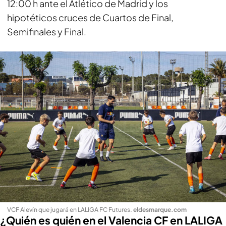
12:00 h ante el Atlético de Madrid y los
hipotéticos cruces de Cuartos de Final,
Semifinales y Final.
VCF Alevín que jugará en LALIGA FC Futures
.
eldesmarque.com
¿Quién es quién en el Valencia CF en LALIGA