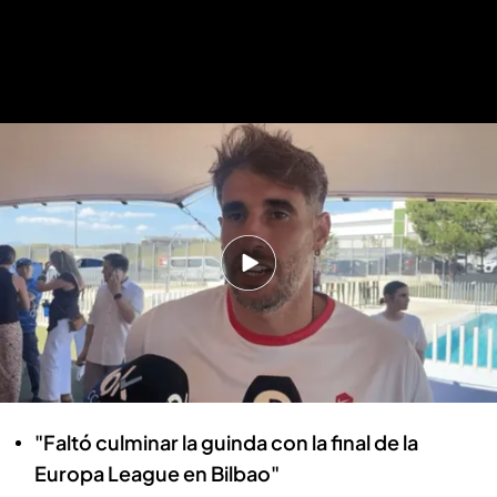
Javi Martínez ha hablado del Athletic Club y de Oscar de Marcos.
Javi Martínez pone nota al Athletic,
da un mensaje a Óscar de Marcos y
lanza una indirecta al Manchester
United: "Lo destrozaron"
Juan Ignacio Lechuga
27 MAY 2025 - 21:05h.
"Faltó culminar la guinda con la final de la
Europa League en Bilbao"