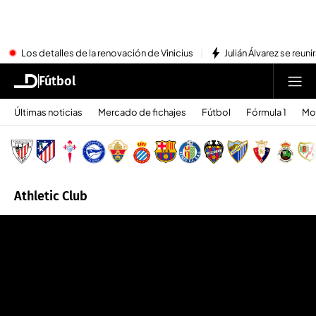
Los detalles de la renovación de Vinicius
Julián Álvarez se reu
Fútbol
Últimas noticias
Mercado de fichajes
Fútbol
Fórmula 1
Mo
Athletic Club