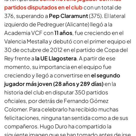
partidos disputados en el club
con un total de
376, superando a
Pep Claramunt
(375). El lateral
izquierdo de Pedreguer (Alicante) llegó a la
Academia VCF con
11 años
, fue creciendo en el
Valencia Mestalla y debutó con el primer equipo el
30 de octubre de 2012 en el partido de Copa del
Rey frente a
la UE Llagostera
. A partir de ese
momento, su importancia en el equipo fue
creciendo y llegó a convertirse en
el segundo
jugador más joven (28 años y 289 días)
en la
historia del club en disputar 350 partidos
oficiales, por detrás de Fernando Gómez
Colomer. Para celebrarlo ha recibido muchas
felicitaciones, ninguna tan sentida como a de sus
compañeros. Hugo Duro ha compartido la
siguiente imagen que se han tomado antes de irse