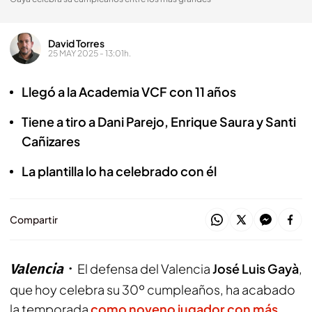
David Torres
25 MAY 2025 - 13:01h.
Llegó a la Academia VCF con 11 años
Tiene a tiro a Dani Parejo, Enrique Saura y Santi
Cañizares
La plantilla lo ha celebrado con él
Compartir
Valencia
El defensa del Valencia
José Luis Gayà
,
que hoy celebra su 30º cumpleaños, ha acabado
la temporada
como noveno jugador con más