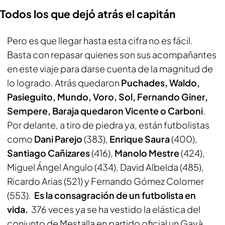
Todos los que dejó atrás el capitán
Pero es que llegar hasta esta cifra no es fácil.
Basta con repasar quienes son sus acompañantes
en este viaje para darse cuenta de la magnitud de
lo logrado. Atrás quedaron
Puchades, Waldo,
Pasieguito, Mundo, Voro, Sol, Fernando Giner,
Sempere, Baraja quedaron Vicente o Carboni
.
Por delante, a tiro de piedra ya, están futbolistas
como
Dani Parejo
(383),
Enrique Saura
(400),
Santiago Cañizares
(416),
Manolo Mestre
(424),
Miguel Ángel Angulo (434), David Albelda (485),
Ricardo Arias (521) y Fernando Gómez Colomer
(553).
Es la consagración de un futbolista en
vida.
376 veces ya se ha vestido la elástica del
conjunto de Mestalla en partido oficial un Gayà