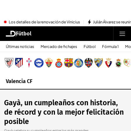
Los detalles de la renovación de Vinicius
Julián Álvarez se reu
Fútbol
Últimas noticias
Mercado de fichajes
Fútbol
Fórmula 1
Mo
Valencia CF
Gayà, un cumpleaños con historia,
de récord y con la mejor felicitación
posible
Gayà celebra su cumpleaños entre los más grandes