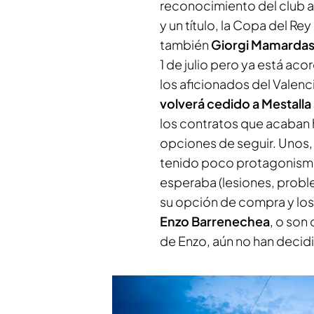
reconocimiento del club a
y un título, la Copa del R
también
Giorgi Mamardash
1 de julio pero ya está ac
los aficionados del Valen
volverá cedido a Mestalla
los contratos que acaban 
opciones de seguir. Unos
tenido poco protagonis
esperaba (lesiones, proble
su opción de compra y l
Enzo Barrenechea
, o son
de Enzo, aún no han decid