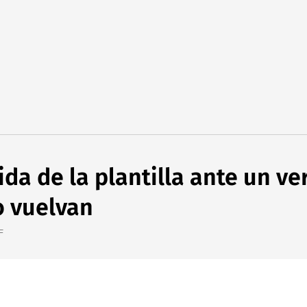
a de la plantilla ante un ve
o vuelvan
F