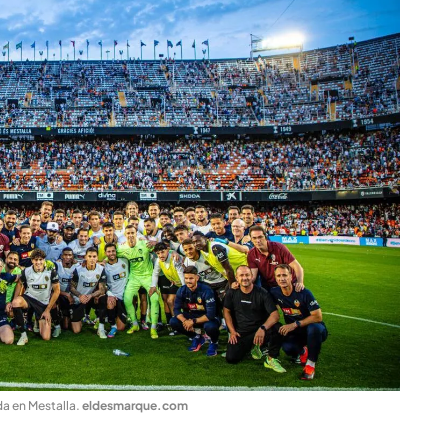
da en Mestalla
.
eldesmarque.com