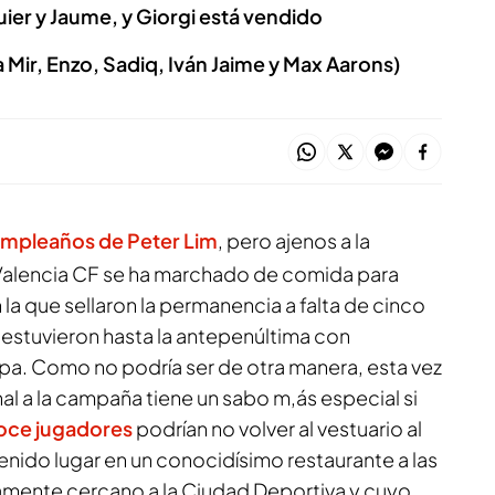
ier y Jaume, y Giorgi está vendido
 Mir, Enzo, Sadiq, Iván Jaime y Max Aarons)
cumpleaños de
Peter Lim
, pero ajenos a la
l Valencia CF se ha marchado de comida para
la que sellaron la permanencia a falta de cinco
e estuvieron hasta la antepenúltima con
pa. Como no podría ser de otra manera, esta vez
nal a la campaña tiene un sabo m,ás especial si
oce jugadores
podrían no volver al vestuario al
 tenido lugar en un conocidísimo restaurante a las
vamente cercano a la Ciudad Deportiva y cuyo