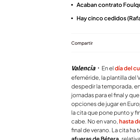
Acaban contrato Foulqu
Hay cinco cedidos (Rafa
Compartir
Valencia
En el
día del 
efeméride, la plantilla de
despedir la temporada, en 
jornadas para el final y qu
opciones de jugar en Euro
la cita que pone punto y fi
cabe. No en vano,
hasta d
final de verano. La cita ha
afueras de Bétera,
relati