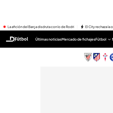
La afición del Barça disdruta con lo de Rodri
El City rechaza la 
Fútbol
Últimas noticias
Mercado de fichajes
Fútbol