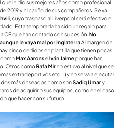
l que le dio sus mejores años como profesional
ey de 2019 y el cariño de sus compañeros. Se va
vili
, cuyo traspaso al Liverpool será efectivo el
ordado. Esta temporada ha sido un regalo para
cia CF que han contado con su cesión.
No
 aunque le vaya mal por Inglaterra
Al margen de
hay cinco cedidos en plantilla que tienen pocas
, como
Max Aarons
e
Iván Jaime
porque han
mo. Otros como
Rafa Mir
no estuvo al nivel que se
mas extradeportivos etc...) y no se va a ejecutar
os dos más deseados como son
Sadiq Umar
y
 caros de adquirir o sus equipos, como en el caso
ido que hacer con su futuro.