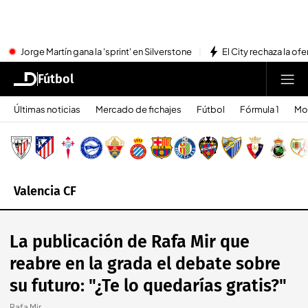
Jorge Martín gana la 'sprint' en Silverstone
El City rechaza la ofe
Fútbol
Últimas noticias
Mercado de fichajes
Fútbol
Fórmula 1
Mo
Valencia CF
La publicación de Rafa Mir que
reabre en la grada el debate sobre
su futuro: "¿Te lo quedarías gratis?"
Rafa Mir