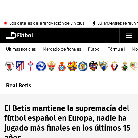
Los detalles de la renovación de Vinicius
Julián Álvarez se reu
Fútbol
Últimas noticias
Mercado de fichajes
Fútbol
Fórmula 1
Mo
Real Betis
El Betis mantiene la supremacía del
fútbol español en Europa, nadie ha
jugado más finales en los últimos 15