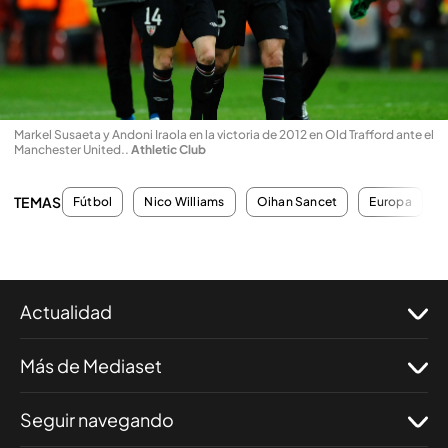
Markel Susaeta y Andoni Iraola en la victoria de 2012 en Old Trafford ante el
Manchester United.
.
Athletic Club
TEMAS
Fútbol
Nico Williams
Oihan Sancet
Europa
Actualidad
Más de Mediaset
Seguir navegando