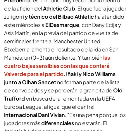
Etxeberria
, es un icono muy reconocido dentro
de la afición del
Athletic Club
. El que fuera jugador
zurigorri
y técnico del Bilbao Athletic
ha atendido
este miércoles a
ElDesmarque
,
con Dany Ecija y
Asís Martín
,
en la previa del partido de vuelta de
semifinales frente al Manchester United.
Etxeberria lamenta el resultado de la ida en San
Mamés, un (0-3) aún doliente. Y también
las
cuatro bajas sensibles con las que contará
Valverde para el partido
. Iñaki y Nico Williams
junto a Oihan Sancet
no forman parte de la lista
de convocados y se perderán la gran cita de
Old
Trafford
en busca de la remontada en la UEFA
Europa League, al igual que el central
internacional Dani Vivian
. "Es una pena porque los
jugadores más
diferenciales
no estarán. El