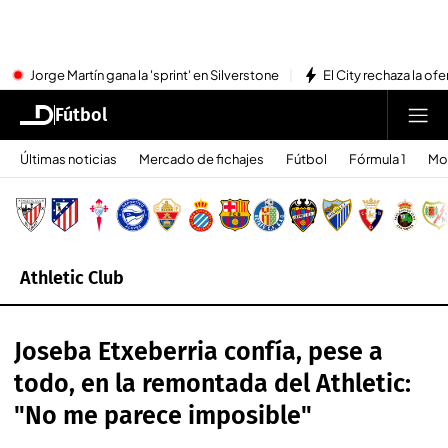
Jorge Martín gana la 'sprint' en Silverstone
El City rechaza la ofe
Fútbol
Últimas noticias
Mercado de fichajes
Fútbol
Fórmula 1
Mo
Athletic Club
Joseba Etxeberria confía, pese a
todo, en la remontada del Athletic:
"No me parece imposible"