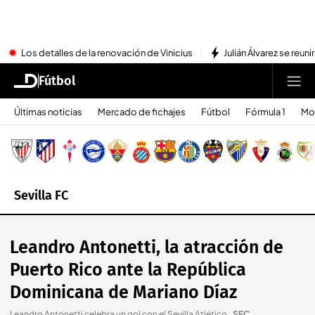
Los detalles de la renovación de Vinicius
Julián Álvarez se reu
Fútbol
Últimas noticias
Mercado de fichajes
Fútbol
Fórmula 1
Mo
Sevilla FC
Leandro Antonetti, la atracción de
Puerto Rico ante la República
Dominicana de Mariano Díaz
Leandro Antonetti celebra un gol con el Sevilla Atlético.
.
SFC