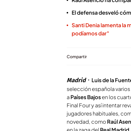
El defensa desveló cómo
Santi Denia lamenta la 
podíamos dar"
Compartir
Madrid
Luis de la Fuent
selección española varios
a
Países Bajos
en los cuarto
Final Four y así intentar re
jugadores habituales, co
novedad, como
Raúl Asen
en la zaga del
Real Madrid