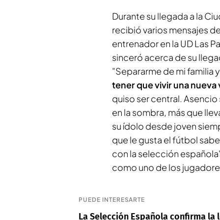
Durante su llegada a la Ci
recibió varios mensajes d
entrenador en la UD Las P
sinceró acerca de su llega
"Separarme de mi familia 
tener que vivir una nueva
quiso ser central. Asencio
en la sombra, más que lleva
su ídolo desde joven siem
que le gusta el fútbol sab
con la selección española
como uno de los jugadores
PUEDE INTERESARTE
La Selección Española confirma la 