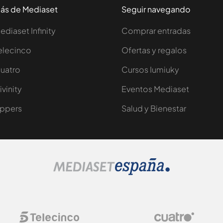
ás de Mediaset
Seguir navegando
ediaset Infinity
Comprar entradas
elecinco
Ofertas y regalos
uatro
Cursos Iumiuky
ivinity
Eventos Mediaset
ppers
Salud y Bienestar