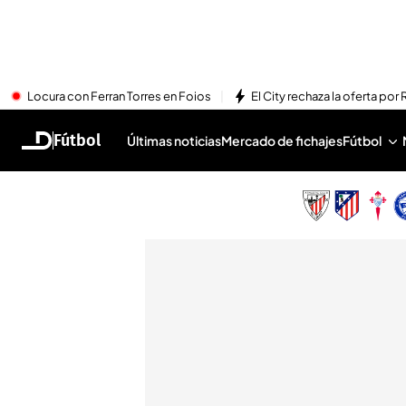
Locura con Ferran Torres en Foios
El City rechaza la oferta por 
Fútbol
Últimas noticias
Mercado de fichajes
Fútbol