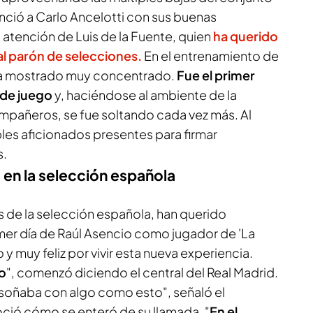
nció a Carlo Ancelotti con sus buenas
 atención de Luis de la Fuente, quien
ha querido
al parón de selecciones.
En el entrenamiento de
 ha mostrado muy concentrado.
Fue el primer
o de juego
y, haciéndose al ambiente de la
mpañeros, se fue soltando cada vez más. Al
iples aficionados presentes para firmar
s.
o en la selección española
s de la selección española, han querido
mer día de Raúl Asencio como jugador de 'La
y muy feliz por vivir esta nueva experiencia.
mo
", comenzó diciendo el central del Real Madrid.
oñaba con algo como esto", señaló el
ció cómo se enteró de su llamada. "
En el