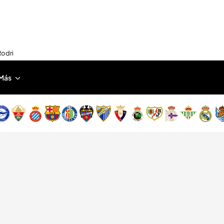
Rodri
Más