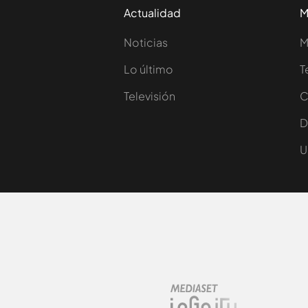
Actualidad
M
Noticias
M
Lo último
T
Televisión
C
D
U