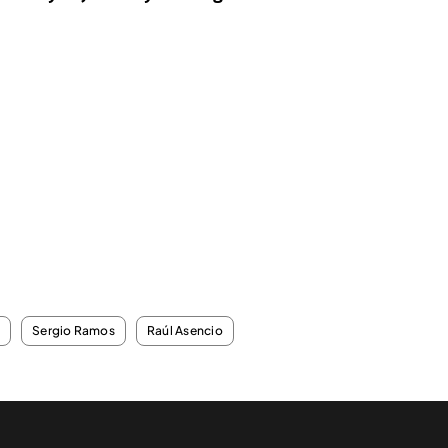
i
Sergio Ramos
Raúl Asencio