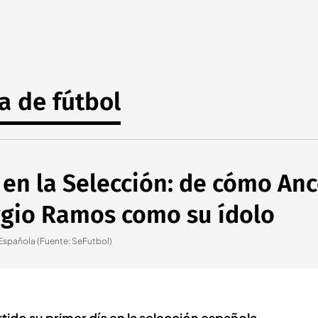
a de fútbol
 en la Selección: de cómo Ance
rgio Ramos como su ídolo
 Española (Fuente: SeFutbol)
ido su primer día en la selección española