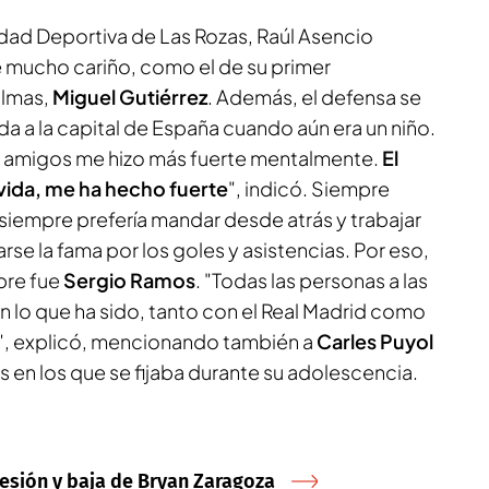
udad Deportiva de Las Rozas, Raúl Asencio
e mucho cariño, como el de su primer
almas,
Miguel Gutiérrez
. Además, el defensa se
da a la capital de España cuando aún era un niño.
y amigos me hizo más fuerte mentalmente.
El
 vida, me ha hecho fuerte
", indicó. Siempre
 siempre prefería mandar desde atrás y trabajar
rse la fama por los goles y asistencias. Por eso,
pre fue
Sergio Ramos
. "Todas las personas a las
en lo que ha sido, tanto con el Real Madrid como
", explicó, mencionando también a
Carles
Puyol
 en los que se fijaba durante su adolescencia.
lesión y baja de Bryan Zaragoza