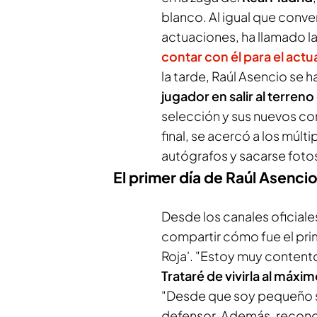
blanco. Al igual que conve
actuaciones, ha llamado la
contar con él para el actu
la tarde, Raúl Asencio se
jugador en salir al terren
selección y sus nuevos co
final, se acercó a los múlt
autógrafos y sacarse foto
El primer día de Raúl Asenci
Desde los canales oficiale
compartir cómo fue el pri
Roja'. "Estoy muy contento 
Trataré de vivirla al máxi
"Desde que soy pequeño s
defensor. Además, recono