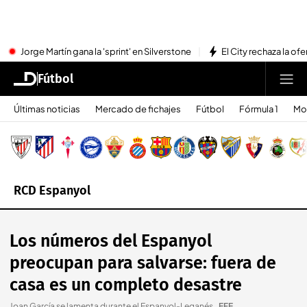
Jorge Martín gana la 'sprint' en Silverstone
El City rechaza la ofe
Fútbol
Últimas noticias
Mercado de fichajes
Fútbol
Fórmula 1
Mo
RCD Espanyol
Los números del Espanyol
preocupan para salvarse: fuera de
casa es un completo desastre
Joan García se lamenta durante el Espanyol-Leganés.
.
EFE