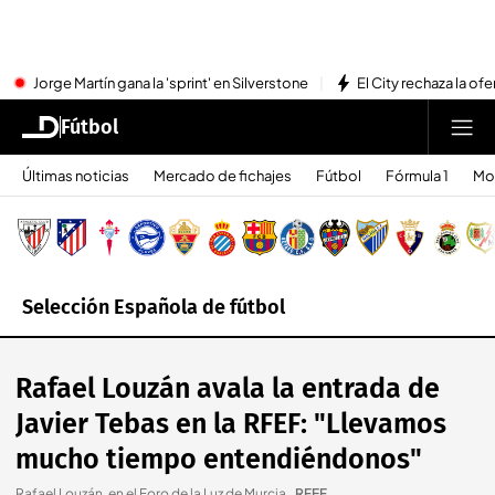
Jorge Martín gana la 'sprint' en Silverstone
El City rechaza la ofe
Fútbol
Últimas noticias
Mercado de fichajes
Fútbol
Fórmula 1
Mo
Selección Española de fútbol
Rafael Louzán avala la entrada de
Javier Tebas en la RFEF: "Llevamos
mucho tiempo entendiéndonos"
Rafael Louzán, en el Foro de la Luz de Murcia.
.
RFEF