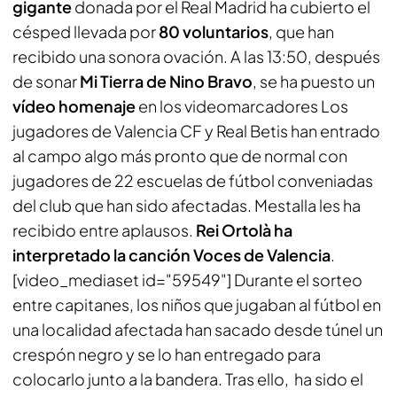
gigante
donada por el Real Madrid ha cubierto el
césped llevada por
80 voluntarios
, que han
recibido una sonora ovación. A las 13:50, después
de sonar
Mi Tierra
de Nino Bravo
, se ha puesto un
vídeo homenaje
en los videomarcadores Los
jugadores de Valencia CF y Real Betis han entrado
al campo algo más pronto que de normal con
jugadores de 22 escuelas de fútbol conveniadas
del club que han sido afectadas. Mestalla les ha
recibido entre aplausos.
Rei Ortolà ha
interpretado la canción
Voces de Valencia
.
[video_mediaset id="59549"] Durante el sorteo
entre capitanes, los niños que jugaban al fútbol en
una localidad afectada han sacado desde túnel un
crespón negro y se lo han entregado para
colocarlo junto a la bandera. Tras ello, ha sido el