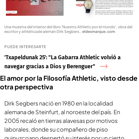
Una muestra del interior del libro 'Nuestro Athletic por el mundo', obra del
escritor y athleticzale alemán Dirk Segbers.
.
eldesmarque.com
PUEDE INTERESARTE
'Txapeldunak 25': "La Gabarra Athletic volvió a
navegar gracias a Dios y Berenguer"
El amor por la Filosofía Athletic, visto desde
otra perspectiva
Dirk Segbers nació en 1980 en la localidad
alemana de Steinfurt, al noroeste del país. En
2005 recaló en tierras alavesas por motivos
laborales, donde su compañero de piso
guipuzcoano despertó su interés por un cierto