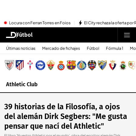
Locura con Ferran Torres en Foios
El City rechaza la oferta por 
Fútbol
Últimas noticias
Mercado de fichajes
Fútbol
Fórmula 1
Mo
Athletic Club
39 historias de la Filosofía, a ojos
del alemán Dirk Segbers: "Me gusta
pensar que nací del Athletic"
El libro 'Nuestro Athletic por el mundo', obra del escritor alemán Dirk