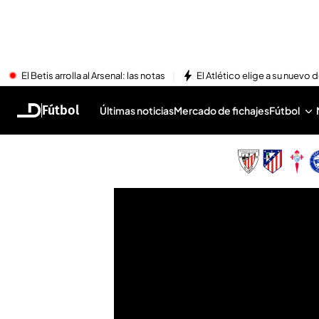
El Betis arrolla al Arsenal: las notas
El Atlético elige a su nuevo 
Fútbol
Últimas noticias
Mercado de fichajes
Fútbol