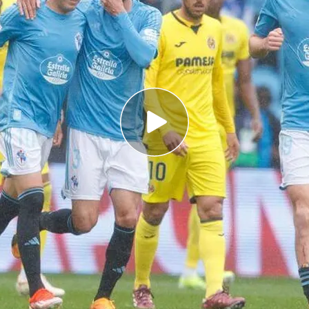
itad de Damián Rodríguez
ncia
o para la salvación
ganado 3-2 al Villarreal
en Balaídos. Con estos
dejan casi sentenciada la permanencia en Primera
 los ocho puntos del Cádiz con solo doce en
l Celta el gol inicial de Alberto Moreno.
Iago