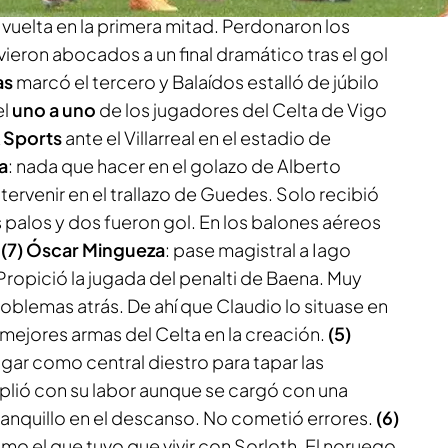
a vuelta en la primera mitad. Perdonaron los
vieron abocados a un final dramático tras el gol
as
marcó el tercero y Balaídos estalló de júbilo
el
uno a uno
de los jugadores del Celta de Vigo
 Sports
ante el Villarreal en el estadio de
a
: nada que hacer en el golazo de Alberto
rvenir en el trallazo de Guedes. Solo recibió
s palos y dos fueron gol. En los balones aéreos
.
(7) Óscar Mingueza
: pase magistral a Iago
ropició la jugada del penalti de Baena. Muy
roblemas atrás. De ahí que Claudio lo situase en
as mejores armas del Celta en la creación.
(5)
jugar como central diestro para tapar las
lió con su labor aunque se cargó con una
l banquillo en el descanso. No cometió errores.
(6)
simo el que tuvo que vivir con Sorloth. El noruego