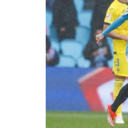
Alberto Bravo
05 MAY 2024 - 18:27h.
Espectacular primera m
Iago Aspas, gol y asiste
Tasos Douvikas, cabezaz
Compartir
Vigo
El
Celta de Vigo
ha
tres puntos los vigueses 
División al alejarse hasta
juego. Tuvo que remontar e