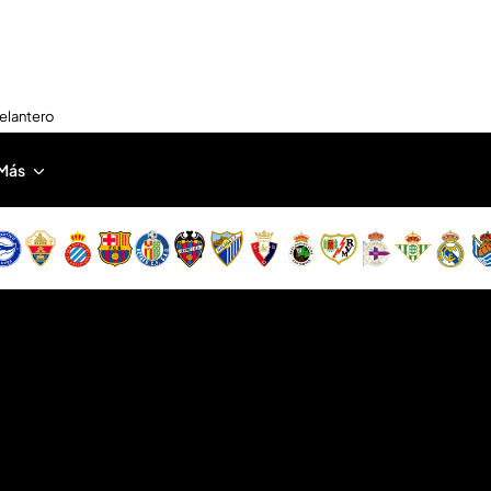
delantero
Más