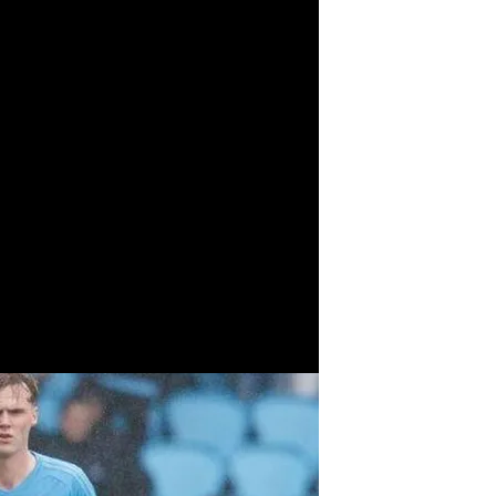
Celta 3-2 Villarreal: Resumen del partido
 ofensiva para