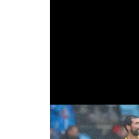
Las notas de los j
cerrar la permane