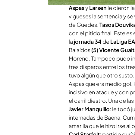
Aspas
y
Larsen
le dieron l
vigueses la sentencia y se 
de Guedes.
Tasos Douvik
con el pitido final. Este es 
la
jornada 34
de
LaLiga EA
Balaídos
(5) Vicente Guait
Moreno. Tampoco pudo inte
tres disparos entre los tre
tuvo algún que otro susto
Aspas que era medio gol. P
incisivo en ataque y con p
el carril diestro. Una de l
Javier Manquillo
: le tocó 
internadas de Baena. Cump
amarilla que le hizo irse a
Carl Starfelt
: partido durí