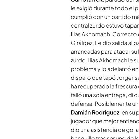
le exigió durante todo el p
cumplió con un partido m
central zurdo estuvo tapa
Ilias Akhomach. Correcto 
Giráldez. Le dio salida al b
arrancadas para atacar su
zurdo. Ilias Akhomach le s
problema y lo adelantó en 
disparo que tapó Jorgens
ha recuperado la frescura 
falló una sola entrega, di 
defensa. Posiblemente un 
Damián Rodríguez
: en su
jugador que mejor entiend
dio una asistencia de gol a
banquillo tras ser uno de 