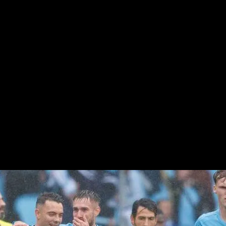
ugadores del Celta: avalancha
ncia