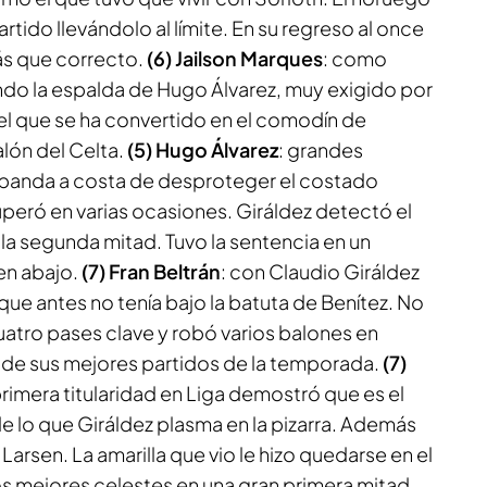
artido llevándolo al límite. En su regreso al once
ás que correcto.
(6) Jailson Marques
: como
ndo la espalda de Hugo Álvarez, muy exigido por
el que se ha convertido en el comodín de
alón del Celta.
(5) Hugo Álvarez
: grandes
 banda a costa de desproteger el costado
uperó en varias ocasiones. Giráldez detectó el
la segunda mitad. Tuvo la sentencia en un
en abajo.
(7) Fran Beltrán
: con Claudio Giráldez
que antes no tenía bajo la batuta de Benítez. No
cuatro pases clave y robó varios balones en
de sus mejores partidos de la temporada.
(7)
 primera titularidad en Liga demostró que es el
e lo que Giráldez plasma en la pizarra. Además
 Larsen. La amarilla que vio le hizo quedarse en el
los mejores celestes en una gran primera mitad.