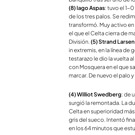
(8) Iago Aspas
: tuvo el 1-
de los tres palos. Se redi
transformó. Muy activo en
el que el Celta cierra de 
División.
(5) Strand Larsen
in extremis, en la línea de
testarazo le dio la vuelta
con Mosquera en el que sal
marcar. De nuevo el palo 
(4) Williot Swedberg
: de 
surgió la remontada. La d
Celta en superioridad más
gris del sueco. Intentó fi
en los 64 minutos que est