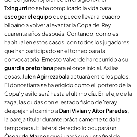
Txingurri
no se ha complicado la vida para
escoger el equipo
que puede llevar al cuadro
bilbaíno a volver a levantar la Copa del Rey
cuarenta años después. Contando, como es
habitual en estos casos, con todos los jugadores
que han participado en el torneo para la
convocatoria, Ernesto Valverde ha recurrido a su
guardia pretoriana
para el once inicial. Así las
cosas,
Julen Agirrezabala
actuará entre los palos.
El donostiarra se ha erigido como el 'portero de la
Copa' y así lo será hasta el último día. En el eje de la
zaga, las dudas con el estado físico de Yeray
despejan el camino a
Dani Vivian
y
Aitor Paredes
,
la pareja titular durante prácticamente toda la
temporada. El lateral derecho lo ocupará un
Óscar de Marcos
que jugará su quinta final de