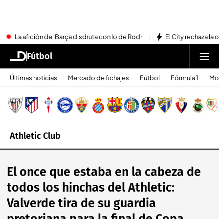
La afición del Barça disdruta con lo de Rodri
El City rechaza la 
Fútbol
Últimas noticias
Mercado de fichajes
Fútbol
Fórmula 1
Mo
Athletic Club
El once que estaba en la cabeza de
todos los hinchas del Athletic:
Valverde tira de su guardia