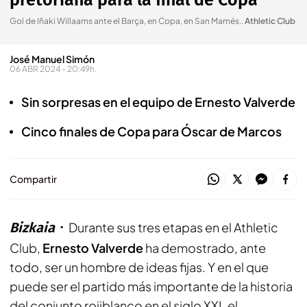
pretoriana para la final de Copa
Gol de Iñaki Willaams ante el Barça, en Copa, en San Mamés.
.
Athletic Club
José Manuel Simón
06 ABR 2024 - 20:49h.
Sin sorpresas en el equipo de Ernesto Valverde
Cinco finales de Copa para Óscar de Marcos
Compartir
Bizkaia
Durante sus tres etapas en el Athletic
Club,
Ernesto Valverde
ha demostrado, ante
todo, ser un hombre de ideas fijas. Y en el que
puede ser el partido más importante de la historia
del conjunto rojiblanco en el siglo XXI, el