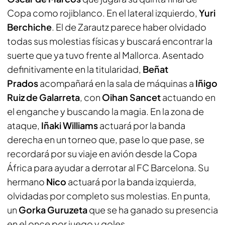
Copa como rojiblanco. En el lateral izquierdo,
Yuri
Berchiche
. El de Zarautz parece haber olvidado
todas sus molestias físicas y buscará encontrar la
suerte que ya tuvo frente al Mallorca. Asentado
definitivamente en la titularidad,
Beñat
Prados
acompañará en la sala de máquinas a
Iñigo
Ruiz de Galarreta
, con
Oihan Sancet
actuando en
el enganche y buscando la magia. En la zona de
ataque,
Iñaki Williams
actuará por la banda
derecha en un torneo que, pase lo que pase, se
recordará por su viaje en avión desde la Copa
África para ayudar a derrotar al FC Barcelona. Su
hermano
Nico
actuará por la banda izquierda,
olvidadas por completo sus molestias. En punta,
un
Gorka Guruzeta
que se ha ganado su presencia
en el once por juego y goles.