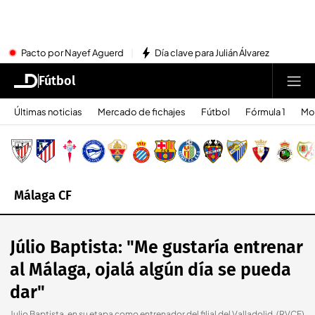
Pacto por Nayef Aguerd
Día clave para Julián Álvarez
Fútbol
Últimas noticias
Mercado de fichajes
Fútbol
Fórmula 1
Mo
Málaga CF
Júlio Baptista: "Me gustaría entrenar
al Málaga, ojalá algún día se pueda
dar"
Julio Baptista, en su etapa como entrenador del filial del Valladolid. (RVCF)