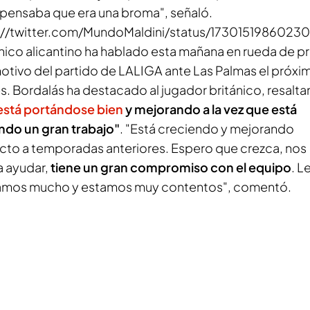
, pensaba que era una broma", señaló.
://twitter.com/MundoMaldini/status/1730151986023
cnico alicantino ha hablado esta mañana en rueda de p
otivo del partido de LALIGA ante Las Palmas el próxi
es. Bordalás ha destacado al jugador británico, resalt
está portándose bien
y mejorando a la vez que está
ndo un gran trabajo"
. "Está creciendo y mejorando
cto a temporadas anteriores. Espero que crezca, nos
 ayudar,
tiene un gran compromiso con el equipo
. L
mos mucho y estamos muy contentos", comentó.