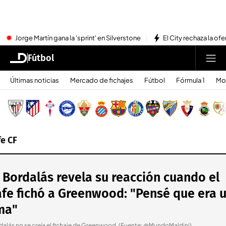
Jorge Martín gana la 'sprint' en Silverstone
El City rechaza la ofe
Fútbol
Últimas noticias
Mercado de fichajes
Fútbol
Fórmula 1
Mo
e CF
 Bordalás revela su reacción cuando el
fe fichó a Greenwood: "Pensé que era 
ma"
dalás no se creía el fichaje de Greenwood. (Fuente: @MundoMaldini)