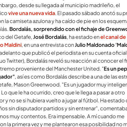
mbargo, desde su llegada al municipio madrileño, el
nico
vive una nueva vida
. El pasado sábado anotó su p
on la camiseta azulona y ha caído de pie en los esque
lás.
Bordalás, sorprendido con el fichaje de Green
co del Getafe,
José Bordalás
, ha estado en
el canal de
 Maldini
, en una entrevista con
Julio Maldonado 'Mald
adelanto que publicó el periodista en su cuenta oficial
uo Twitter), Bordalás reveló su reacción al conocer el f
xtremo proveniente del Manchester United. "
Es un pe
gador"
, así es como Bordalás describe a una de las estr
etafe, Mason Greenwood. "Es un jugador muy intelige
 Lo que le ha ocurrido, creo que le llega a pasar a otro
r y no se si hubiera vuelto a jugar al fútbol. Ha estado 
ños sin disputador partidos y sin entrenar", comentab
mos muy contentos. Era impensable. A mí cuando me
on la primera vez y me plantearon esa posibilidad no m