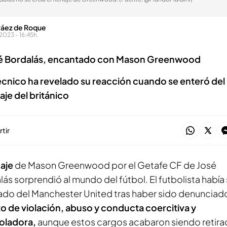
Páez de Roque
023 - 16:45h.
é Bordalás, encantado con Mason Greenwood
técnico ha revelado su reacción cuando se enteró del
aje del británico
tir
haje
de Mason Greenwood por el Getafe CF de José
ás sorprendió al mundo del fútbol. El futbolista había
ado del Manchester United tras haber sido denunciad
to de violación, abuso y conducta coercitiva y
oladora,
aunque estos cargos acabaron siendo retira