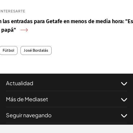
INTERESARTE
n las entradas para Getafe en menos de media hora: "Es
l papá"
Fútbol
José Bordalás
Actualidad
Más de Mediaset
Seguir navegando