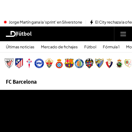
Jorge Martín gana la 'sprint' en Silverstone
El City rechaza la ofe
Fútbol
Últimas noticias
Mercado de fichajes
Fútbol
Fórmula 1
Mo
FC Barcelona