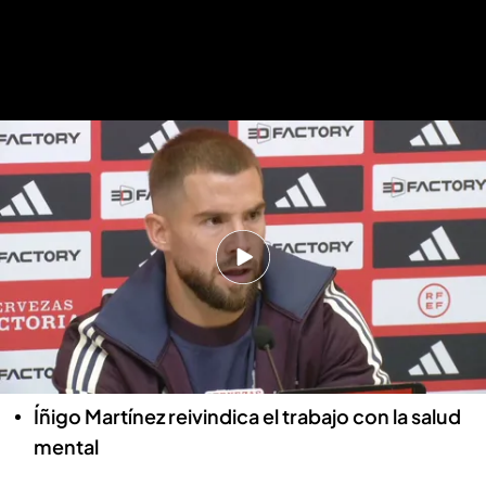
Íñigo Martínez, sobre la importancia de la salud mental.
Íñigo Martínez recalca la
importancia del psicólogo: "Hace
falta a día de hoy, cada vez hay más
presión"
Joaquín Anduro
14 NOV 2023 - 13:56h.
Íñigo Martínez reivindica el trabajo con la salud
mental