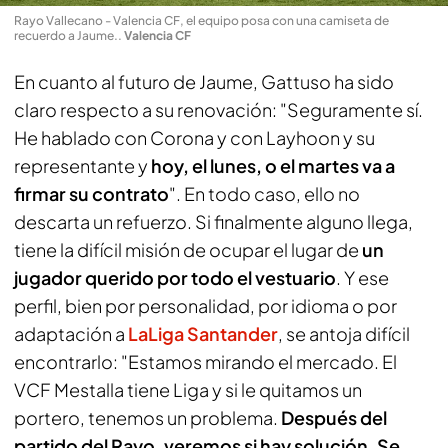
Rayo Vallecano - Valencia CF, el equipo posa con una camiseta de
recuerdo a Jaume.
.
Valencia CF
En cuanto al futuro de Jaume, Gattuso ha sido
claro respecto a su renovación: "Seguramente sí.
He hablado con Corona y con Layhoon y su
representante y
hoy, el lunes, o el martes va a
firmar su contrato
". En todo caso, ello no
descarta un refuerzo. Si finalmente alguno llega,
tiene la difícil misión de ocupar el lugar de
un
jugador querido por todo el vestuario
. Y ese
perfil, bien por personalidad, por idioma o por
adaptación a
LaLiga Santander
, se antoja difícil
encontrarlo: "Estamos mirando el mercado. El
VCF Mestalla tiene Liga y si le quitamos un
portero, tenemos un problema.
Después del
partido del Rayo, veremos si hay solución. Se