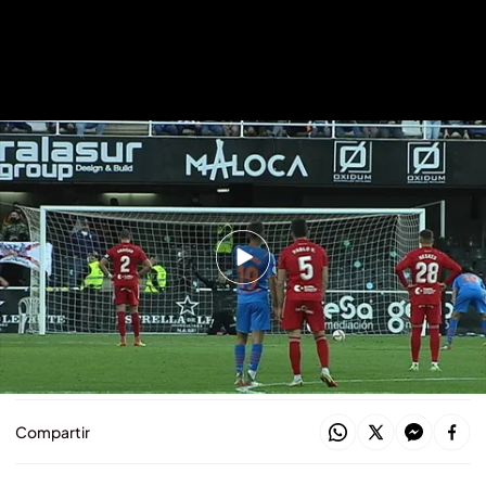
(Mediaset) Jaume abre el debate a porta gayola: "Me puse de rodillas ante
Messi y se lo paré, y este casi"
El doctor que ya operó a Cillessen,
será el encargado de reparar el
ligamento de Jaume
David Torres
13 SEP 2022 - 15:00h.
Compartir