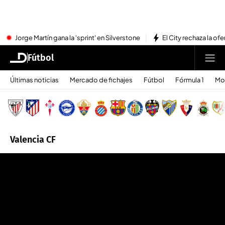
Jorge Martín gana la 'sprint' en Silverstone
El City rechaza la ofe
Fútbol
Últimas noticias
Mercado de fichajes
Fútbol
Fórmula 1
Mo
Valencia CF