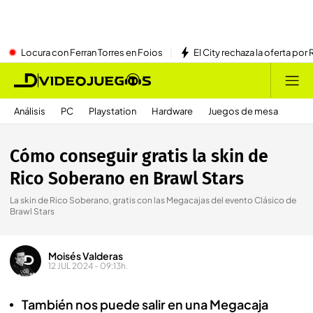
Locura con Ferran Torres en Foios
El City rechaza la oferta por 
Análisis
PC
Playstation
Hardware
Juegos de mesa
Cómo conseguir gratis la skin de
Rico Soberano en Brawl Stars
La skin de Rico Soberano, gratis con las Megacajas del evento Clásico de
Brawl Stars
Moisés Valderas
12 JUL 2024 - 09:13h.
También nos puede salir en una Megacaja