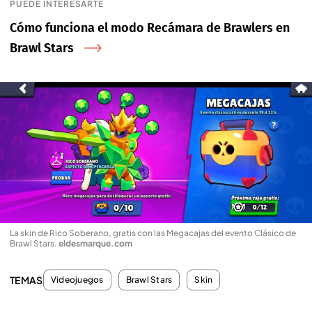
PUEDE INTERESARTE
Cómo funciona el modo Recámara de Brawlers en
Brawl Stars
La skin de Rico Soberano, gratis con las Megacajas del evento Clásico de
Brawl Stars
.
eldesmarque.com
TEMAS
Videojuegos
Brawl Stars
Skin