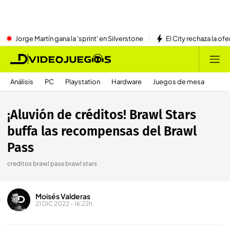
Jorge Martín gana la 'sprint' en Silverstone
El City rechaza la ofe
Análisis
PC
Playstation
Hardware
Juegos de mesa
¡Aluvión de créditos! Brawl Stars
buffa las recompensas del Brawl
Pass
creditos brawl pass brawl stars
Moisés Valderas
21 DIC 2022 - 16:22h.