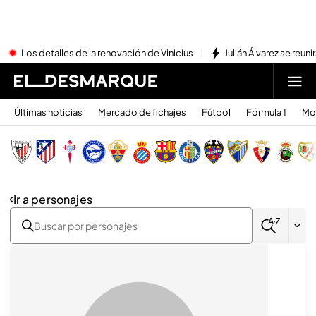
Los detalles de la renovación de Vinicius
Julián Álvarez se reu
Últimas noticias
Mercado de fichajes
Fútbol
Fórmula 1
Mo
Ir a personajes