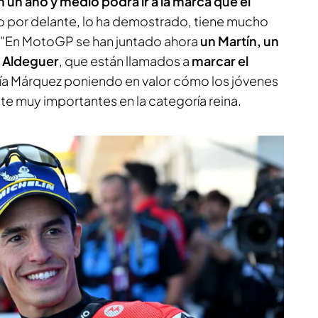
 un año y medio podrá ir a la marca que él
uro por delante, lo ha demostrado, tiene mucho
 "En MotoGP se han juntado ahora
un Martín, un
n Aldeguer
, que están llamados a
marcar el
día Márquez poniendo en valor cómo los jóvenes
e muy importantes en la categoría reina.