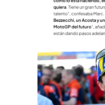
como lo está haciendo, en
quiera
. Tiene un gran fut
talento", confesaba Marc.
Bezzecchi, un Acosta y u
MotoGP del futuro
", aña
están dando pasos adelant