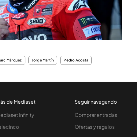
arc Márquez
Jorge Martín
Pedro Acosta
ás de Mediaset
Seguir navegando
ediaset Infinity
Comprar entradas
elecinco
Ofertas y regalos