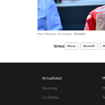
Marc Márquez, en Hungría.
.
Michelin
TEMAS
Motor
MotoGP
M
Actualidad
M
Noticias
M
Lo último
T