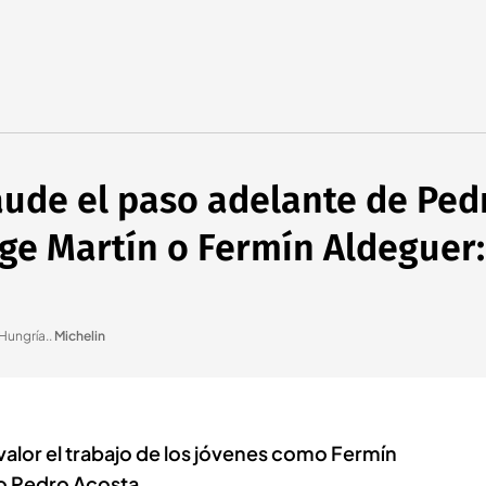
ude el paso adelante de Ped
orge Martín o Fermín Aldeguer
Hungría.
.
Michelin
alor el trabajo de los jóvenes como Fermín
 o Pedro Acosta