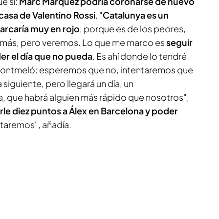
e sí:
Marc Márquez podría coronarse de nuevo
 casa de Valentino Rossi
. "
Catalunya es un
marcaría muy en rojo
, porque es de los peores,
 más, pero veremos. Lo que me marco es
seguir
er el día que no pueda
. Es ahí donde lo tendré
Montmeló; esperemos que no, intentaremos que
a siguiente, pero llegará un día, un
a, que habrá alguien más rápido que nosotros",
le diez puntos a Álex en Barcelona y poder
taremos", añadía.