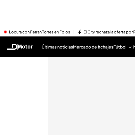
Locura con Ferran Torres en Foios
El City rechaza la oferta por 
Motor
Últimas noticias
Mercado de fichajes
Fútbol