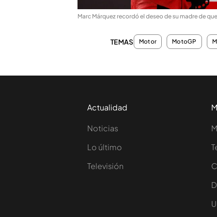
Marc Márquez recordó el deseo de su madre de qu
TEMAS
Motor
MotoGP
M
Actualidad
M
Noticias
M
Lo último
T
Televisión
C
D
U