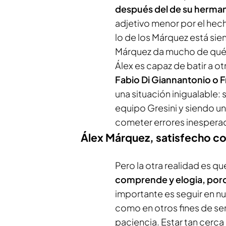
después del de su herma
adjetivo menor por el hec
lo de los Márquez está sie
Márquez da mucho de qué 
Álex es capaz de batir a 
Fabio Di Giannantonio o F
una situación inigualable:
equipo Gresini y siendo un 
cometer errores inespera
Álex Márquez, satisfecho co
Pero la otra realidad es qu
comprende y elogia, porq
importante es seguir en nu
como en otros fines de se
paciencia. Estar tan cerca