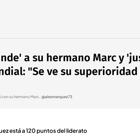
nde' a su hermano Marc y 'jus
ndial: "Se ve su superioridad
5 con su hermano Marc.
.
@alexmarquez73
ez está a 120 puntos del liderato