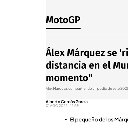
MotoGP
Álex Márquez se 'ri
distancia en el Mu
momento"
Álex Márquez, compartiendo un podio de este 202
Alberto Cercós García
01 AGO 2025 - 15:58h.
El pequeño de los Márqu