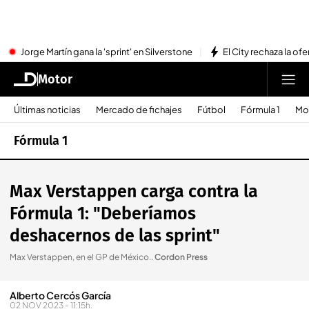
Jorge Martín gana la 'sprint' en Silverstone
El City rechaza la ofe
Motor
Últimas noticias
Mercado de fichajes
Fútbol
Fórmula 1
Mo
Fórmula 1
Max Verstappen carga contra la
Fórmula 1: "Deberíamos
deshacernos de las sprint"
Max Verstappen, en el GP de México.
.
Cordon Press
Alberto Cercós García
02 NOV 2023 - 11:15h.