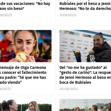
de sus vacaciones: "No hay
Rubiales por el beso a Jenni
ano sin beso"
Hermoso: "No te da derecho
08/2023
21/08/2023
 mensaje de Olga Carmona
Del "no me ha gustado" al
s conocer el fallecimiento
"gesto de cariño": La respu
su padre: “Sé que me has
de Jenni Hermoso al beso en
ado viendo”
boca de Rubiales
08/2023
20/08/2023