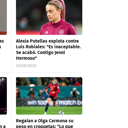
as
Alexia Putellas explota contra
n
Luis Rubiales: "Es inaceptable.
l
Se acabó. Contigo Jenni
Hermoso"
25/08/2023
Regalan a Olga Carmona su
n a
peso en croquetas: "Lo que