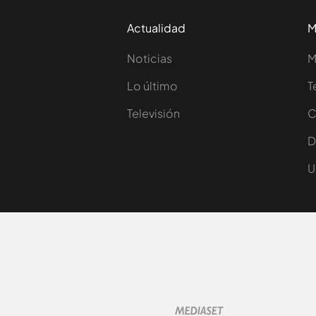
Actualidad
M
Noticias
M
Lo último
T
Televisión
C
D
U