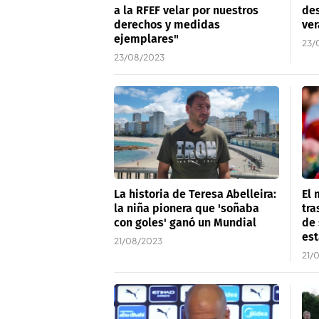
a la RFEF velar por nuestros
des
derechos y medidas
ver
ejemplares"
23/
23/08/2023
La historia de Teresa Abelleira:
El
la niña pionera que 'soñaba
tra
con goles' ganó un Mundial
de 
est
21/08/2023
21/