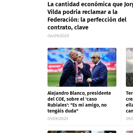
La cantidad económica que Jor
Vilda podría reclamar a la
Federación: la perfección del
contrato, clave
06/09/2023
Alejandro Blanco, presidente
Ter
del COE, sobre el 'caso
cre
Rubiales': "Es mi amigo, no
ell
tengáis duda"
ca
01/09/2023
29/