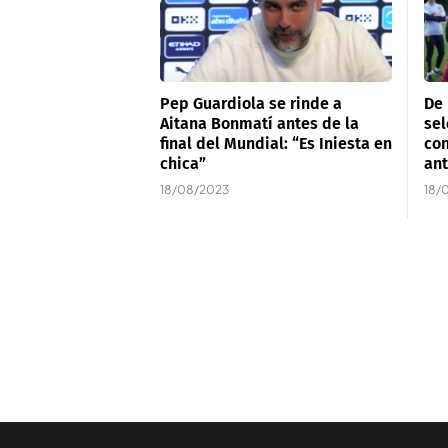
Pep Guardiola se rinde a
De
Aitana Bonmatí antes de la
sel
final del Mundial: “Es Iniesta en
con
chica”
ant
18/08/2023
18/