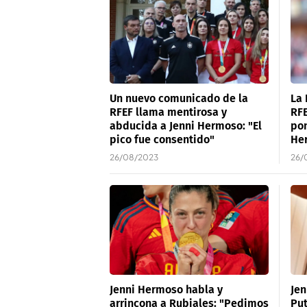
Un nuevo comunicado de la
La 
RFEF llama mentirosa y
RFE
abducida a Jenni Hermoso: "El
pon
pico fue consentido"
He
26/08/2023
26/
Jenni Hermoso habla y
Jen
arrincona a Rubiales: "Pedimos
Put