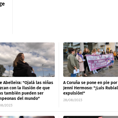
ge
e Abelleira: "Ojalá las niñas
A Coruña se pone en pie por
zcan con la ilusión de que
Jenni Hermoso: "¡Luis Rubial
as también pueden ser
expulsión!"
mpeonas del mundo"
28/08/2023
08/2023