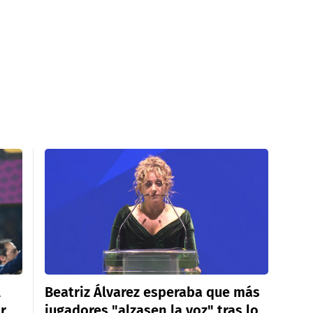
l
Beatriz Álvarez esperaba que más
r
jugadores "alzasen la voz" tras lo