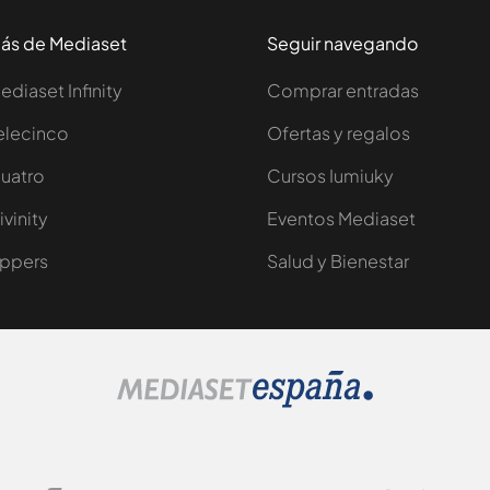
ás de Mediaset
Seguir navegando
ediaset Infinity
Comprar entradas
elecinco
Ofertas y regalos
uatro
Cursos Iumiuky
ivinity
Eventos Mediaset
ppers
Salud y Bienestar