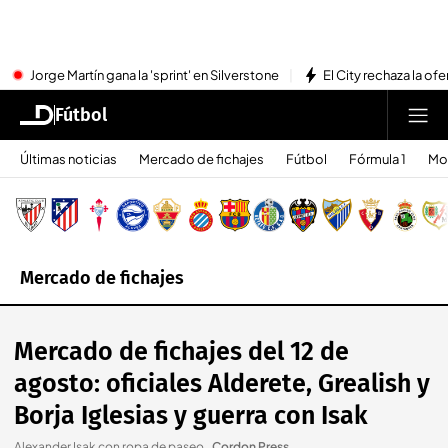
Jorge Martín gana la 'sprint' en Silverstone
El City rechaza la ofe
Fútbol
Últimas noticias
Mercado de fichajes
Fútbol
Fórmula 1
Mo
Mercado de fichajes
Mercado de fichajes del 12 de
agosto: oficiales Alderete, Grealish y
Borja Iglesias y guerra con Isak
Alexander Isak con ropa de paseo.
.
Cordon Press