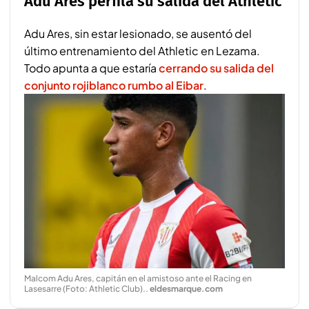
Adu Ares perfila su salida del Athletic
Adu Ares, sin estar lesionado, se ausentó del
último entrenamiento del Athletic en Lezama.
Todo apunta a que estaría
cerrando su salida del
conjunto rojiblanco rumbo al Eibar
.
Malcom Adu Ares, capitán en el amistoso ante el Racing en
Lasesarre (Foto: Athletic Club).
.
eldesmarque.com