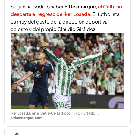
Según ha podido saber
ElDesmarque
,
el Celta no
descarta el regreso de Iker Losada
. El futbolista
es muy del gusto de la dirección deportiva
celeste y del propio Claudio Giráldez
Iker Losada, en el Betis-Celta (Foto: Kiko Hurtado).
.
eldesmarque.com