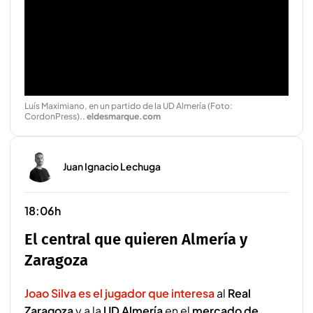
Luís Maximiano, en un partido de la UD Almería (Foto:
CordonPress).
.
eldesmarque.com
Juan Ignacio Lechuga
18:06h
El central que quieren Almería y
Zaragoza
Joao Silva es el jugador que interesa
al
Real
Zaragoza
y a la
UD Almería
en el
mercado de