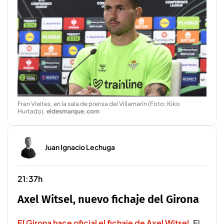
Fran Vieites, en la sala de prensa del Villamarín (Foto: Kiko
Hurtado)
.
eldesmarque.com
Juan Ignacio Lechuga
21:37h
Axel Witsel, nuevo fichaje del Girona
El Girona hace oficial el fichaje de Axel Witsel
. El